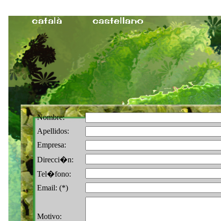
Nombre:
Apellidos:
Empresa:
Direcci�n:
Tel�fono:
Email: (*)
Motivo: